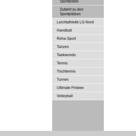
Sportplätze
Zufahrt zu den
Sportplätzen
Leichtathletik LG-Nord
Handball
Reha-Sport
Tanzen
Taekwondo
Tennis
Tischtennis
Turnen
Ultimate Frisbee
Volleyball