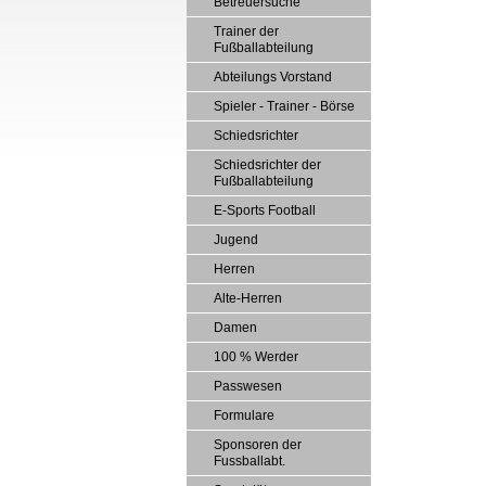
Betreuersuche
Trainer der
Fußballabteilung
Abteilungs Vorstand
Spieler - Trainer - Börse
Schiedsrichter
Schiedsrichter der
Fußballabteilung
E-Sports Football
Jugend
Herren
Alte-Herren
Damen
100 % Werder
Passwesen
Formulare
Sponsoren der
Fussballabt.