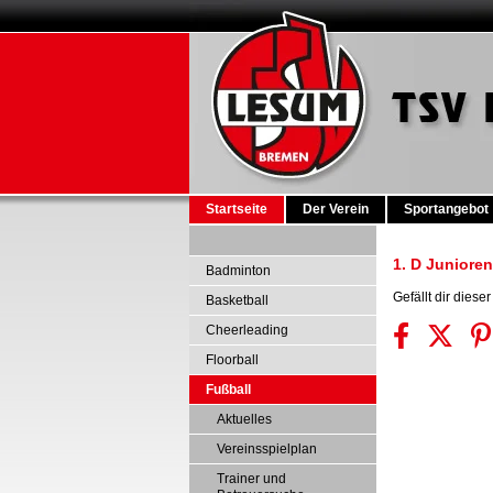
Startseite
Der Verein
Sportangebot
1. D Junioren
Badminton
Gefällt dir dies
Basketball
Cheerleading
Floorball
Fußball
Aktuelles
Vereinsspielplan
Trainer und