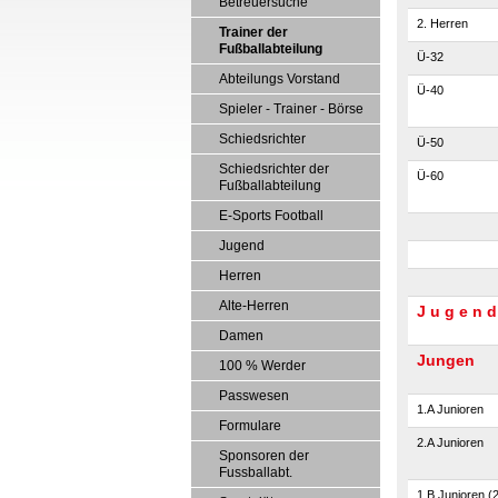
Betreuersuche
2. Herren
Trainer der
Fußballabteilung
Ü-32
Abteilungs Vorstand
Ü-40
Spieler - Trainer - Börse
Schiedsrichter
Ü-50
Schiedsrichter der
Ü-60
Fußballabteilung
E-Sports Football
Jugend
Herren
Alte-Herren
J u g e n d
Damen
Jungen
100 % Werder
Passwesen
1.A Junioren
Formulare
2.A Junioren
Sponsoren der
Fussballabt.
1.B Junioren (