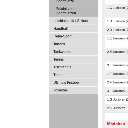
Sportplätze
1.C Junioren (
Zufahrt zu den
Sportplätzen
Leichtathletik LG-Nord
1.D Junioren (
Handball
2.D Junioren (
Reha-Sport
1.E Junioren (
Tanzen
Taekwondo
2.E Junioren (
Tennis
3.E Junioren (
Tischtennis
1.F Junioren (
Turnen
Ultimate Frisbee
2.F Junioren (
Volleyball
3.F Junioren (
1.G Junioren (
2.G Junioren
Mädchen