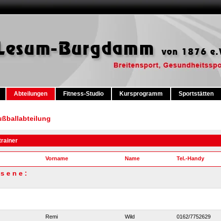
Abteilungen
Fitness-Studio
Kursprogramm
Sportstätten
ußballabteilung
rainer
Vorname
Name
Tel.-Handy
 s e n e :
Remi
Wild
0162/7752629