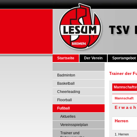
Startseite
Der Verein
Sportangebot
Trainer der F
Badminton
Basketball
Mannschaftst
Cheerleading
Mannschaft
Floorball
E r w a c h
Fußball
Aktuelles
Herren
Vereinsspielplan
Trainer und
1. Herren