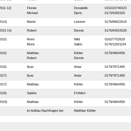
2011-12)
Florian
Donatiello
01522/2746323
Michael
Djoric
0173/6392320
2014)
Martin
Leistner
0176/80622619
2013-14)
Robert
Dennis
0176/64915029
2015)
Remi
Wild
0162/7752629
Muris
Salkic
0176/11821104
2015)
Matthias
Köhler
0179/4664456
Robert
Dennis
2016)
Ilyas
Antar
0179/7871465
2017)
Ilyas
Antar
0179/7871465
2017)
Matthias
Köhler
0179/4664456
2018)
Sabine
Fröhlich
2019)
Matthias
Köhler
0179/4664456
im Aufbau Nachfragen bei
Matthias Köhler