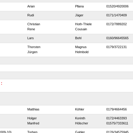
Arian
Pllana
01520/4920006
Rudi
Jäger
0171/1470409
Christian
Hoth-Thiele
0172/7889202
Rene
Cousain
Lars
Bohl
0160/96645565
Thorsten
Magnus
0179/3722131
Jürgen
Helmbold
 :
Matthias
Köhler
0179/4664456
Holger
Korinth
0172/4463393
Manfred
Hölscher
01575/7333611
2009-10)
Torben
Gabler
0176/34575945