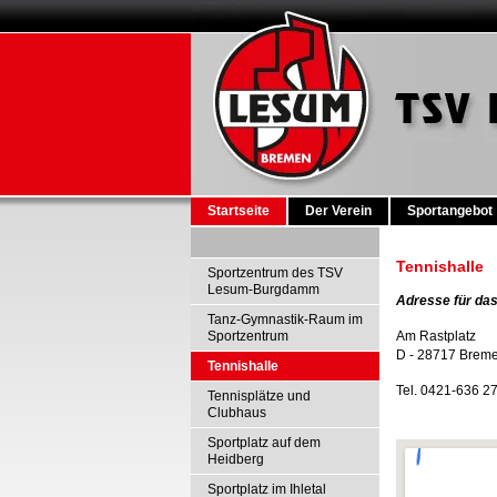
Startseite
Der Verein
Sportangebot
Tennishalle
Sportzentrum des TSV
Lesum-Burgdamm
Adresse für das
Tanz-Gymnastik-Raum im
Sportzentrum
Am Rastplatz
D - 28717 Brem
Tennishalle
Tel. 0421-636 2
Tennisplätze und
Clubhaus
Sportplatz auf dem
Heidberg
Sportplatz im Ihletal