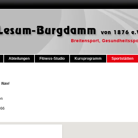
Abteilungen
Fitness-Studio
Kursprogramm
Sportstätten
 Navi
en
766